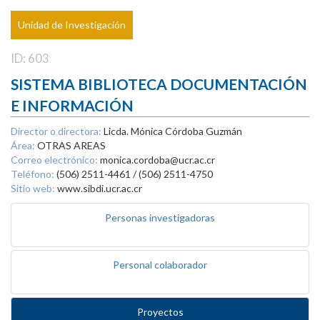
Unidad de Investigación
ID: 603
SISTEMA BIBLIOTECA DOCUMENTACIÓN
E INFORMACIÓN
Director o directora:
Licda. Mónica Córdoba Guzmán
Área:
OTRAS AREAS
Correo electrónico:
monica.cordoba@ucr.ac.cr
Teléfono:
(506) 2511-4461 / (506) 2511-4750
Sitio web:
www.sibdi.ucr.ac.cr
Personas investigadoras
Personal colaborador
Proyectos