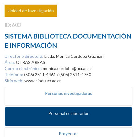
Unidad de Investigación
ID: 603
SISTEMA BIBLIOTECA DOCUMENTACIÓN
E INFORMACIÓN
Director o directora:
Licda. Mónica Córdoba Guzmán
Área:
OTRAS AREAS
Correo electrónico:
monica.cordoba@ucr.ac.cr
Teléfono:
(506) 2511-4461 / (506) 2511-4750
Sitio web:
www.sibdi.ucr.ac.cr
Personas investigadoras
Personal colaborador
Proyectos