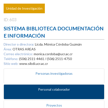
Unidad de Investigación
ID: 603
SISTEMA BIBLIOTECA DOCUMENTACIÓN
E INFORMACIÓN
Director o directora:
Licda. Mónica Córdoba Guzmán
Área:
OTRAS AREAS
Correo electrónico:
monica.cordoba@ucr.ac.cr
Teléfono:
(506) 2511-4461 / (506) 2511-4750
Sitio web:
www.sibdi.ucr.ac.cr
Personas investigadoras
Personal colaborador
Proyectos