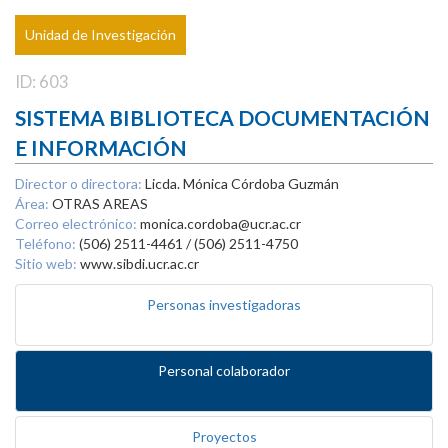
Unidad de Investigación
ID: 603
SISTEMA BIBLIOTECA DOCUMENTACIÓN
E INFORMACIÓN
Director o directora:
Licda. Mónica Córdoba Guzmán
Área:
OTRAS AREAS
Correo electrónico:
monica.cordoba@ucr.ac.cr
Teléfono:
(506) 2511-4461 / (506) 2511-4750
Sitio web:
www.sibdi.ucr.ac.cr
Personas investigadoras
Personal colaborador
Proyectos