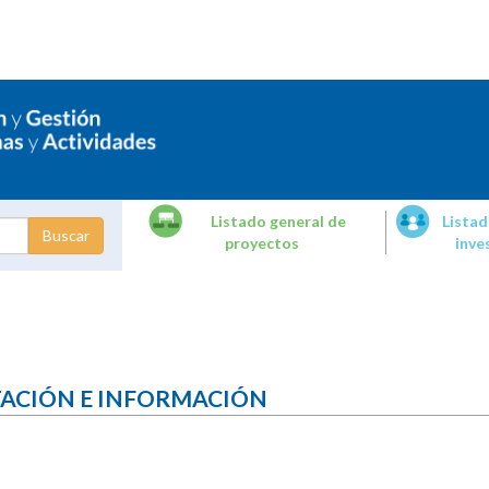
Listado general de
Listad
proyectos
inve
dades de
tigación
TACIÓN E INFORMACIÓN