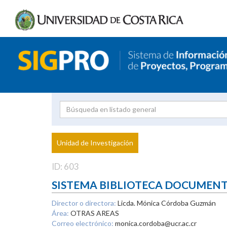
Investigador
Uni
Proyecto
Unidad de Investigación
inves
ID: 603
SISTEMA BIBLIOTECA DOCUMEN
Director o directora:
Licda. Mónica Córdoba Guzmán
Área:
OTRAS AREAS
Correo electrónico:
monica.cordoba@ucr.ac.cr