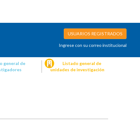
USUARIOS REGISTRADOS
Ingrese con su correo institucional
o general de
Listado general de
stigadores
unidades de investigación