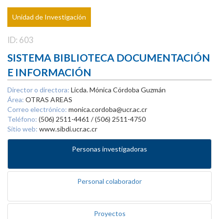
Unidad de Investigación
ID: 603
SISTEMA BIBLIOTECA DOCUMENTACIÓN
E INFORMACIÓN
Director o directora:
Licda. Mónica Córdoba Guzmán
Área:
OTRAS AREAS
Correo electrónico:
monica.cordoba@ucr.ac.cr
Teléfono:
(506) 2511-4461 / (506) 2511-4750
Sitio web:
www.sibdi.ucr.ac.cr
Personas investigadoras
Personal colaborador
Proyectos