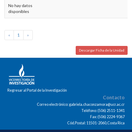
No hay datos
disponibles
«
1
»
Descargar Ficha de la Unidad
Regresar al Portal de la Investigación
Contacto
Correo electrónico: gabriela.chaconzamora@ucr.ac.cr
Teléfono: (506) 2511-1341
Fax: (506) 2224-9367
Cód.Postal: 11501-2060,Costa Rica