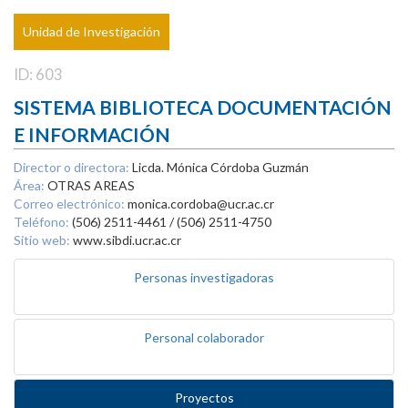
Unidad de Investigación
ID: 603
SISTEMA BIBLIOTECA DOCUMENTACIÓN
E INFORMACIÓN
Director o directora:
Licda. Mónica Córdoba Guzmán
Área:
OTRAS AREAS
Correo electrónico:
monica.cordoba@ucr.ac.cr
Teléfono:
(506) 2511-4461 / (506) 2511-4750
Sitio web:
www.sibdi.ucr.ac.cr
Personas investigadoras
Personal colaborador
Proyectos