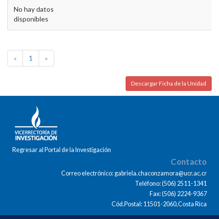
No hay datos
disponibles
«
1
»
Descargar Ficha de la Unidad
Regresar al Portal de la Investigación
Contacto
Correo electrónico: gabriela.chaconzamora@ucr.ac.cr
Teléfono: (506) 2511-1341
Fax: (506) 2224-9367
Cód.Postal: 11501-2060,Costa Rica