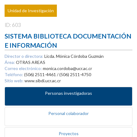
Unidad de Investigación
ID: 603
SISTEMA BIBLIOTECA DOCUMENTACIÓN
E INFORMACIÓN
Director o directora:
Licda. Mónica Córdoba Guzmán
Área:
OTRAS AREAS
Correo electrónico:
monica.cordoba@ucr.ac.cr
Teléfono:
(506) 2511-4461 / (506) 2511-4750
Sitio web:
www.sibdi.ucr.ac.cr
Personas investigadoras
Personal colaborador
Proyectos