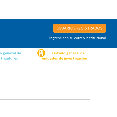
USUARIOS REGISTRADOS
Ingrese con su correo institucional
o general de
Listado general de
stigadores
unidades de investigación