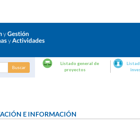
Listado general de
Listad
proyectos
inve
dades de
tigación
TACIÓN E INFORMACIÓN