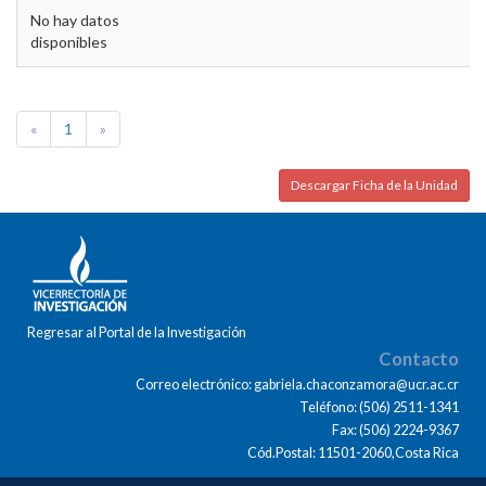
No hay datos
disponibles
«
1
»
Descargar Ficha de la Unidad
Regresar al Portal de la Investigación
Contacto
Correo electrónico: gabriela.chaconzamora@ucr.ac.cr
Teléfono: (506) 2511-1341
Fax: (506) 2224-9367
Cód.Postal: 11501-2060,Costa Rica