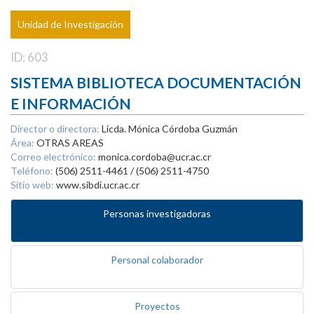
Unidad de Investigación
ID: 603
SISTEMA BIBLIOTECA DOCUMENTACIÓN
E INFORMACIÓN
Director o directora:
Licda. Mónica Córdoba Guzmán
Área:
OTRAS AREAS
Correo electrónico:
monica.cordoba@ucr.ac.cr
Teléfono:
(506) 2511-4461 / (506) 2511-4750
Sitio web:
www.sibdi.ucr.ac.cr
Personas investigadoras
Personal colaborador
Proyectos