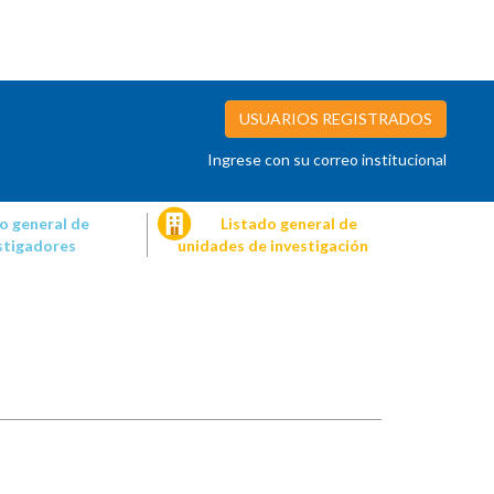
USUARIOS REGISTRADOS
Ingrese con su correo institucional
o general de
Listado general de
stigadores
unidades de investigación