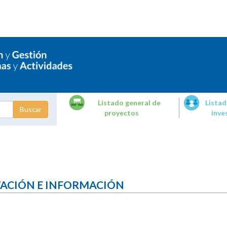
Listado general de
Listad
proyectos
inve
dades de
tigación
TACIÓN E INFORMACIÓN