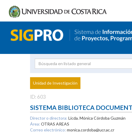
Investigador
Uni
Proyecto
Unidad de Investigación
inves
ID: 603
SISTEMA BIBLIOTECA DOCUMEN
Director o directora:
Licda. Mónica Córdoba Guzmán
Área:
OTRAS AREAS
Correo electrónico:
monica.cordoba@ucr.ac.cr