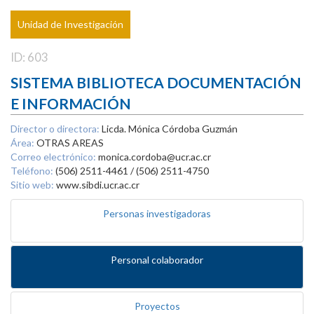
Unidad de Investigación
ID: 603
SISTEMA BIBLIOTECA DOCUMENTACIÓN
E INFORMACIÓN
Director o directora:
Licda. Mónica Córdoba Guzmán
Área:
OTRAS AREAS
Correo electrónico:
monica.cordoba@ucr.ac.cr
Teléfono:
(506) 2511-4461 / (506) 2511-4750
Sitio web:
www.sibdi.ucr.ac.cr
Personas investigadoras
Personal colaborador
Proyectos