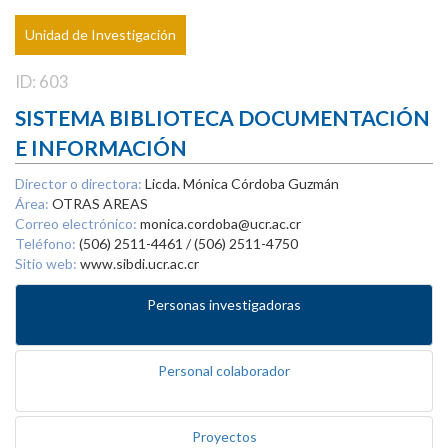
Unidad de Investigación
ID: 603
SISTEMA BIBLIOTECA DOCUMENTACIÓN
E INFORMACIÓN
Director o directora:
Licda. Mónica Córdoba Guzmán
Área:
OTRAS AREAS
Correo electrónico:
monica.cordoba@ucr.ac.cr
Teléfono:
(506) 2511-4461 / (506) 2511-4750
Sitio web:
www.sibdi.ucr.ac.cr
Personas investigadoras
Personal colaborador
Proyectos