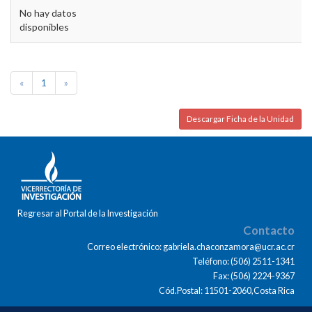
No hay datos
disponibles
«
1
»
Descargar Ficha de la Unidad
Regresar al Portal de la Investigación
Contacto
Correo electrónico: gabriela.chaconzamora@ucr.ac.cr
Teléfono: (506) 2511-1341
Fax: (506) 2224-9367
Cód.Postal: 11501-2060,Costa Rica