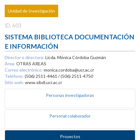
Unidad de Investigación
ID: 603
SISTEMA BIBLIOTECA DOCUMENTACIÓN
E INFORMACIÓN
Director o directora:
Licda. Mónica Córdoba Guzmán
Área:
OTRAS AREAS
Correo electrónico:
monica.cordoba@ucr.ac.cr
Teléfono:
(506) 2511-4461 / (506) 2511-4750
Sitio web:
www.sibdi.ucr.ac.cr
Personas investigadoras
Personal colaborador
Proyectos