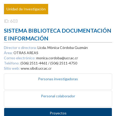
Unidad de Investigación
ID: 603
SISTEMA BIBLIOTECA DOCUMENTACIÓN
E INFORMACIÓN
Director o directora:
Licda. Mónica Córdoba Guzmán
Área:
OTRAS AREAS
Correo electrónico:
monica.cordoba@ucr.ac.cr
Teléfono:
(506) 2511-4461 / (506) 2511-4750
Sitio web:
www.sibdi.ucr.ac.cr
Personas investigadoras
Personal colaborador
Proyectos