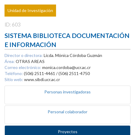
Unidad de Investigación
ID: 603
SISTEMA BIBLIOTECA DOCUMENTACIÓN
E INFORMACIÓN
Director o directora:
Licda. Mónica Córdoba Guzmán
Área:
OTRAS AREAS
Correo electrónico:
monica.cordoba@ucr.ac.cr
Teléfono:
(506) 2511-4461 / (506) 2511-4750
Sitio web:
www.sibdi.ucr.ac.cr
Personas investigadoras
Personal colaborador
Proyectos