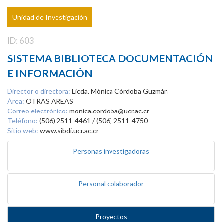
Unidad de Investigación
ID: 603
SISTEMA BIBLIOTECA DOCUMENTACIÓN
E INFORMACIÓN
Director o directora:
Licda. Mónica Córdoba Guzmán
Área:
OTRAS AREAS
Correo electrónico:
monica.cordoba@ucr.ac.cr
Teléfono:
(506) 2511-4461 / (506) 2511-4750
Sitio web:
www.sibdi.ucr.ac.cr
Personas investigadoras
Personal colaborador
Proyectos