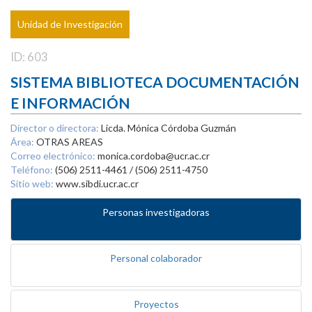
Unidad de Investigación
ID: 603
SISTEMA BIBLIOTECA DOCUMENTACIÓN
E INFORMACIÓN
Director o directora:
Licda. Mónica Córdoba Guzmán
Área:
OTRAS AREAS
Correo electrónico:
monica.cordoba@ucr.ac.cr
Teléfono:
(506) 2511-4461 / (506) 2511-4750
Sitio web:
www.sibdi.ucr.ac.cr
Personas investigadoras
Personal colaborador
Proyectos