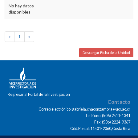
No hay datos
disponibles
«
1
»
Descargar Ficha de la Unidad
Regresar al Portal de la Investigación
Contacto
Correo electrónico: gabriela.chaconzamora@ucr.ac.cr
Teléfono: (506) 2511-1341
Fax: (506) 2224-9367
Cód.Postal: 11501-2060,Costa Rica