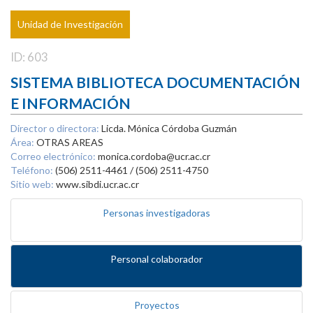
Unidad de Investigación
ID: 603
SISTEMA BIBLIOTECA DOCUMENTACIÓN
E INFORMACIÓN
Director o directora:
Licda. Mónica Córdoba Guzmán
Área:
OTRAS AREAS
Correo electrónico:
monica.cordoba@ucr.ac.cr
Teléfono:
(506) 2511-4461 / (506) 2511-4750
Sitio web:
www.sibdi.ucr.ac.cr
Personas investigadoras
Personal colaborador
Proyectos