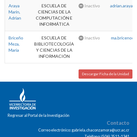
Araya
ESCUELA DE
Inactivo
adrian.araya@u
Marin,
CIENCIAS DE LA
Adrian
COMPUTACIÓN E
INFORMÁTICA
Briceño
ESCUELA DE
Inactivo
ma.briceno@u
Meza,
BIBLIOTECOLOGÍA
Maria
Y CIENCIAS DE LA
INFORMACIÓN
Descargar Ficha de la Unidad
Regresar al Portal de la Investigación
Contacto
Correo electrónico: gabriela.chaconzamora@ucr.ac.cr
Teléfono: (506) 2511-1341