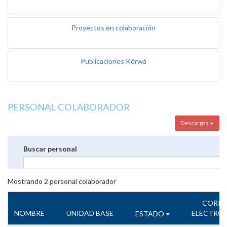
Proyectos en colaboración
Publicaciones Kérwá
PERSONAL COLABORADOR
Descargas
Buscar personal
Mostrando
2
personal colaborador
CORR
NOMBRE
UNIDAD BASE
ELECTRÓ
ESTADO