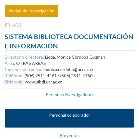
Unidad de Investigación
ID: 603
SISTEMA BIBLIOTECA DOCUMENTACIÓN
E INFORMACIÓN
Director o directora:
Licda. Mónica Córdoba Guzmán
Área:
OTRAS AREAS
Correo electrónico:
monica.cordoba@ucr.ac.cr
Teléfono:
(506) 2511-4461 / (506) 2511-4750
Sitio web:
www.sibdi.ucr.ac.cr
Personas investigadoras
Personal colaborador
Proyectos