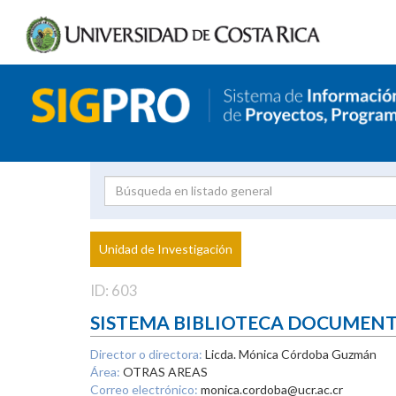
Investigador
Uni
Proyecto
Unidad de Investigación
inves
ID: 603
SISTEMA BIBLIOTECA DOCUMEN
Director o directora:
Licda. Mónica Córdoba Guzmán
Área:
OTRAS AREAS
Correo electrónico:
monica.cordoba@ucr.ac.cr