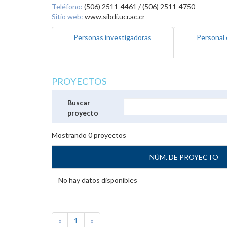
Teléfono:
(506) 2511-4461 / (506) 2511-4750
Sitio web:
www.sibdi.ucr.ac.cr
Personas investigadoras
Personal 
PROYECTOS
Buscar
proyecto
Mostrando
0
proyectos
NÚM. DE PROYECTO
No hay datos disponibles
«
1
»