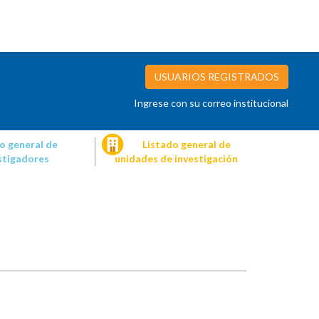
USUARIOS REGISTRADOS
Ingrese con su correo institucional
o general de
Listado general de
stigadores
unidades de investigación