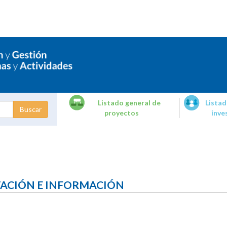
Listado general de
Listad
proyectos
inve
dades de
tigación
TACIÓN E INFORMACIÓN