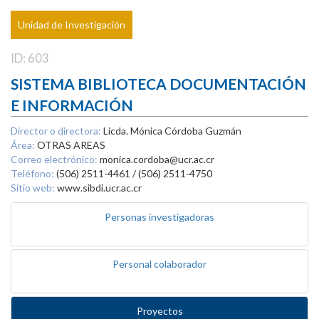
Unidad de Investigación
ID: 603
SISTEMA BIBLIOTECA DOCUMENTACIÓN
E INFORMACIÓN
Director o directora:
Licda. Mónica Córdoba Guzmán
Área:
OTRAS AREAS
Correo electrónico:
monica.cordoba@ucr.ac.cr
Teléfono:
(506) 2511-4461 / (506) 2511-4750
Sitio web:
www.sibdi.ucr.ac.cr
Personas investigadoras
Personal colaborador
Proyectos