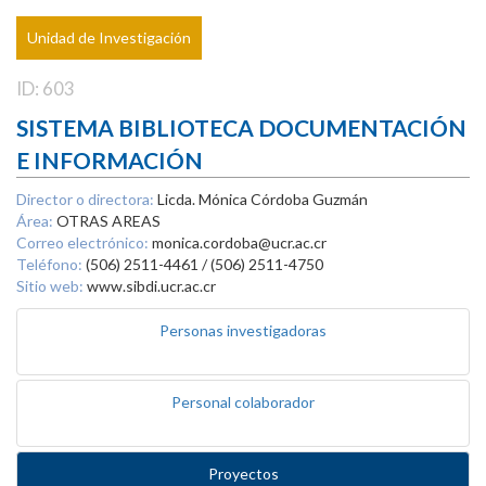
Unidad de Investigación
ID: 603
SISTEMA BIBLIOTECA DOCUMENTACIÓN
E INFORMACIÓN
Director o directora:
Licda. Mónica Córdoba Guzmán
Área:
OTRAS AREAS
Correo electrónico:
monica.cordoba@ucr.ac.cr
Teléfono:
(506) 2511-4461 / (506) 2511-4750
Sitio web:
www.sibdi.ucr.ac.cr
Personas investigadoras
Personal colaborador
Proyectos