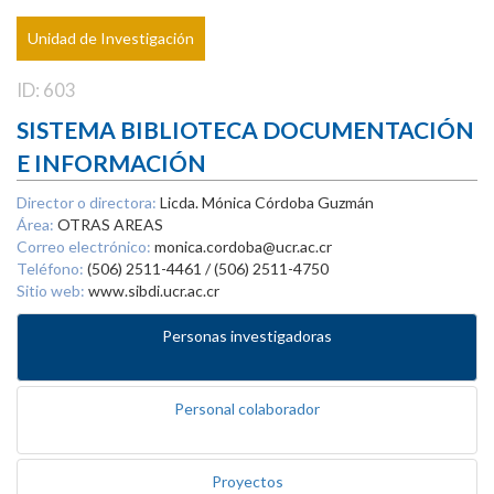
Unidad de Investigación
ID: 603
SISTEMA BIBLIOTECA DOCUMENTACIÓN
E INFORMACIÓN
Director o directora:
Licda. Mónica Córdoba Guzmán
Área:
OTRAS AREAS
Correo electrónico:
monica.cordoba@ucr.ac.cr
Teléfono:
(506) 2511-4461 / (506) 2511-4750
Sitio web:
www.sibdi.ucr.ac.cr
Personas investigadoras
Personal colaborador
Proyectos