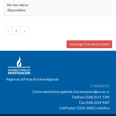
No hay datos
disponibles
«
1
»
Descargar Ficha de la Unidad
Regresar al Portal de la Investigación
Contacto
Correo electrónico: gabriela.chaconzamora@ucr.ac.cr
Teléfono: (506) 2511-1341
Fax: (506) 2224-9367
Cód.Postal: 11501-2060,Costa Rica