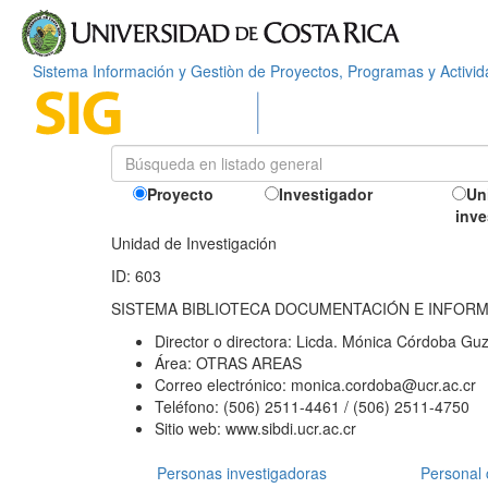
Sistema Información y Gestiòn de Proyectos, Programas y Activi
Proyecto
Investigador
Un
inve
Unidad de Investigación
ID: 603
SISTEMA BIBLIOTECA DOCUMENTACIÓN E INFOR
Director o directora:
Licda. Mónica Córdoba Gu
Área:
OTRAS AREAS
Correo electrónico:
monica.cordoba@ucr.ac.cr
Teléfono:
(506) 2511-4461 / (506) 2511-4750
Sitio web:
www.sibdi.ucr.ac.cr
Personas investigadoras
Personal 