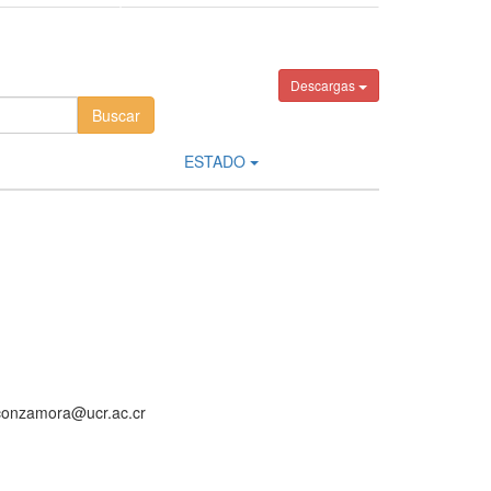
Descargas
ESTADO
aconzamora@ucr.ac.cr