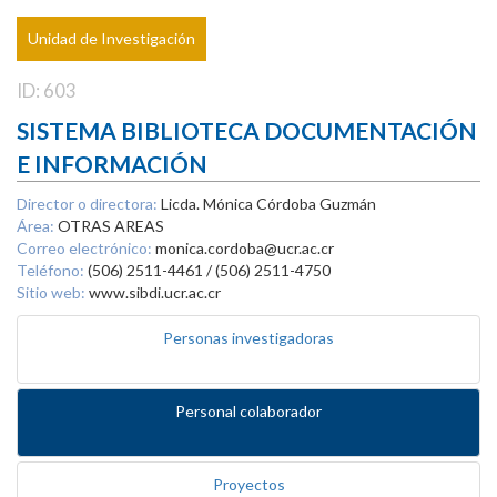
Unidad de Investigación
ID: 603
SISTEMA BIBLIOTECA DOCUMENTACIÓN
E INFORMACIÓN
Director o directora:
Licda. Mónica Córdoba Guzmán
Área:
OTRAS AREAS
Correo electrónico:
monica.cordoba@ucr.ac.cr
Teléfono:
(506) 2511-4461 / (506) 2511-4750
Sitio web:
www.sibdi.ucr.ac.cr
Personas investigadoras
Personal colaborador
Proyectos