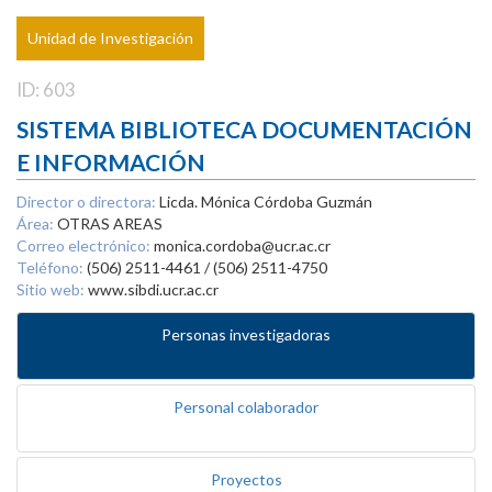
Unidad de Investigación
ID: 603
SISTEMA BIBLIOTECA DOCUMENTACIÓN
E INFORMACIÓN
Director o directora:
Licda. Mónica Córdoba Guzmán
Área:
OTRAS AREAS
Correo electrónico:
monica.cordoba@ucr.ac.cr
Teléfono:
(506) 2511-4461 / (506) 2511-4750
Sitio web:
www.sibdi.ucr.ac.cr
Personas investigadoras
Personal colaborador
Proyectos