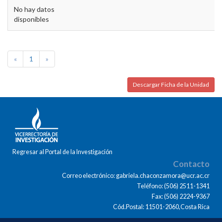
No hay datos
disponibles
«
1
»
Descargar Ficha de la Unidad
Regresar al Portal de la Investigación
Contacto
Correo electrónico: gabriela.chaconzamora@ucr.ac.cr
Teléfono: (506) 2511-1341
Fax: (506) 2224-9367
Cód.Postal: 11501-2060,Costa Rica