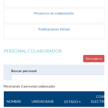
Proyectos en colaboración
Publicaciones Kérwá
PERSONAL COLABORADOR
Descargas
Buscar personal
Mostrando
2
personal colaborador
CORR
NOMBRE
UNIDAD BASE
ELECTRÓ
ESTADO