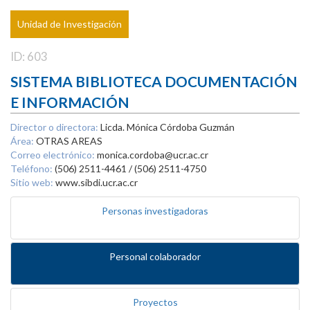
Unidad de Investigación
ID: 603
SISTEMA BIBLIOTECA DOCUMENTACIÓN
E INFORMACIÓN
Director o directora:
Licda. Mónica Córdoba Guzmán
Área:
OTRAS AREAS
Correo electrónico:
monica.cordoba@ucr.ac.cr
Teléfono:
(506) 2511-4461 / (506) 2511-4750
Sitio web:
www.sibdi.ucr.ac.cr
Personas investigadoras
Personal colaborador
Proyectos