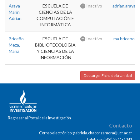
Araya
ESCUELA DE
Inactivo
adrian.araya@u
Marin,
CIENCIAS DE LA
Adrian
COMPUTACIÓN E
INFORMÁTICA
Briceño
ESCUELA DE
Inactivo
ma.briceno@u
Meza,
BIBLIOTECOLOGÍA
Maria
Y CIENCIAS DE LA
INFORMACIÓN
Descargar Ficha de la Unidad
Regresar al Portal de la Investigación
Contacto
Correo electrónico: gabriela.chaconzamora@ucr.ac.cr
Teléfono: (506) 2511-1341