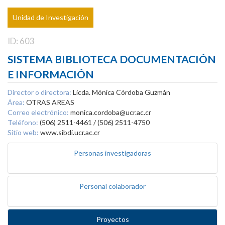
Unidad de Investigación
ID: 603
SISTEMA BIBLIOTECA DOCUMENTACIÓN
E INFORMACIÓN
Director o directora:
Licda. Mónica Córdoba Guzmán
Área:
OTRAS AREAS
Correo electrónico:
monica.cordoba@ucr.ac.cr
Teléfono:
(506) 2511-4461 / (506) 2511-4750
Sitio web:
www.sibdi.ucr.ac.cr
Personas investigadoras
Personal colaborador
Proyectos