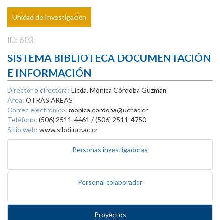
Unidad de Investigación
ID: 603
SISTEMA BIBLIOTECA DOCUMENTACIÓN
E INFORMACIÓN
Director o directora:
Licda. Mónica Córdoba Guzmán
Área:
OTRAS AREAS
Correo electrónico:
monica.cordoba@ucr.ac.cr
Teléfono:
(506) 2511-4461 / (506) 2511-4750
Sitio web:
www.sibdi.ucr.ac.cr
Personas investigadoras
Personal colaborador
Proyectos