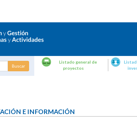
Listado general de
Listad
proyectos
inve
dades de
tigación
TACIÓN E INFORMACIÓN