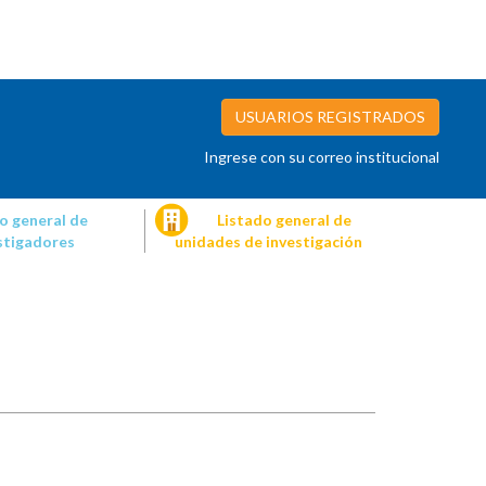
USUARIOS REGISTRADOS
Ingrese con su correo institucional
o general de
Listado general de
stigadores
unidades de investigación