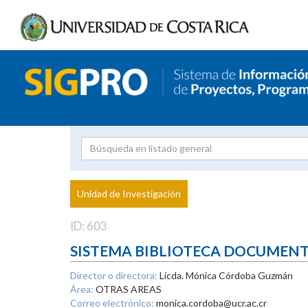
Investigador
Uni
Proyecto
Unidad de Investigación
inves
ID: 603
SISTEMA BIBLIOTECA DOCUMEN
Director o directora:
Licda. Mónica Córdoba Guzmán
Área:
OTRAS AREAS
Correo electrónico:
monica.cordoba@ucr.ac.cr