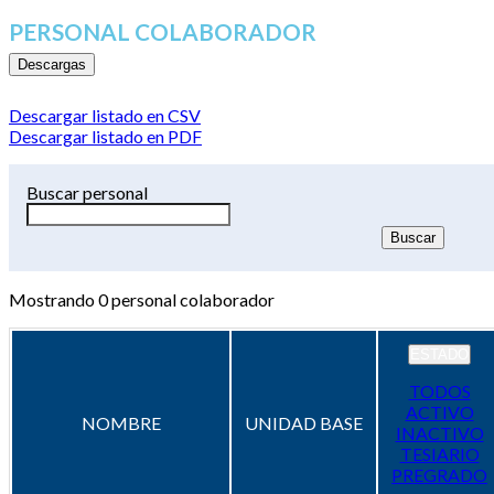
PERSONAL COLABORADOR
Descargas
Descargar listado en CSV
Descargar listado en PDF
Buscar personal
Mostrando
0
personal colaborador
ESTADO
TODOS
ACTIVO
NOMBRE
UNIDAD BASE
INACTIVO
TESIARIO
PREGRADO