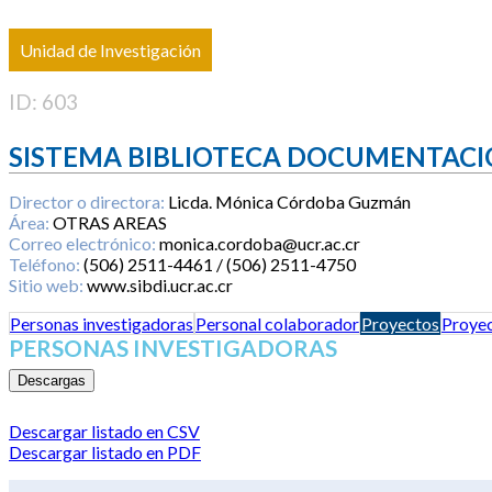
Unidad de Investigación
ID: 603
SISTEMA BIBLIOTECA DOCUMENTACI
Director o directora:
Licda. Mónica Córdoba Guzmán
Área:
OTRAS AREAS
Correo electrónico:
monica.cordoba@ucr.ac.cr
Teléfono:
(506) 2511-4461 / (506) 2511-4750
Sitio web:
www.sibdi.ucr.ac.cr
Personas investigadoras
Personal colaborador
Proyectos
Proyec
PERSONAS INVESTIGADORAS
Descargas
Descargar listado en CSV
Descargar listado en PDF