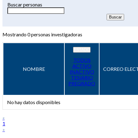
Buscar personas
Mostrando
0
personas investigadoras
ESTADO
TODOS
ACTIVO
NOMBRE
CORREO ELEC
INACTIVO
TESIARIO
PREGRADO
No hay datos disponibles
«
1
»