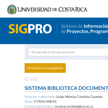
Investigador
Uni
Proyecto
Unidad de Investigación
inves
ID: 603
SISTEMA BIBLIOTECA DOCUMEN
Director o directora:
Licda. Mónica Córdoba Guzmán
Área:
OTRAS AREAS
Correo electrónico:
monica.cordoba@ucr.ac.cr