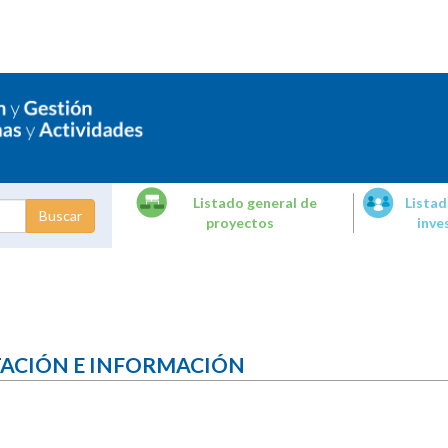
Listado general de
Listad
proyectos
inve
dades de
tigación
TACIÓN E INFORMACIÓN