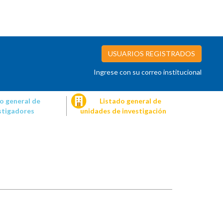
USUARIOS REGISTRADOS
Ingrese con su correo institucional
o general de
Listado general de
stigadores
unidades de investigación