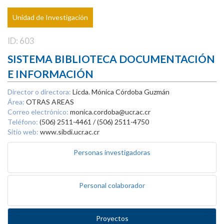
Unidad de Investigación
ID: 603
SISTEMA BIBLIOTECA DOCUMENTACIÓN
E INFORMACIÓN
Director o directora:
Licda. Mónica Córdoba Guzmán
Área:
OTRAS AREAS
Correo electrónico:
monica.cordoba@ucr.ac.cr
Teléfono:
(506) 2511-4461 / (506) 2511-4750
Sitio web:
www.sibdi.ucr.ac.cr
Personas investigadoras
Personal colaborador
Proyectos