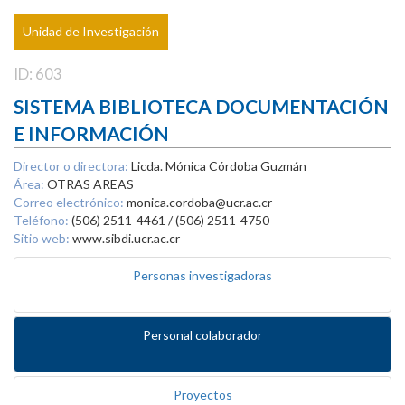
Unidad de Investigación
ID: 603
SISTEMA BIBLIOTECA DOCUMENTACIÓN
E INFORMACIÓN
Director o directora:
Licda. Mónica Córdoba Guzmán
Área:
OTRAS AREAS
Correo electrónico:
monica.cordoba@ucr.ac.cr
Teléfono:
(506) 2511-4461 / (506) 2511-4750
Sitio web:
www.sibdi.ucr.ac.cr
Personas investigadoras
Personal colaborador
Proyectos