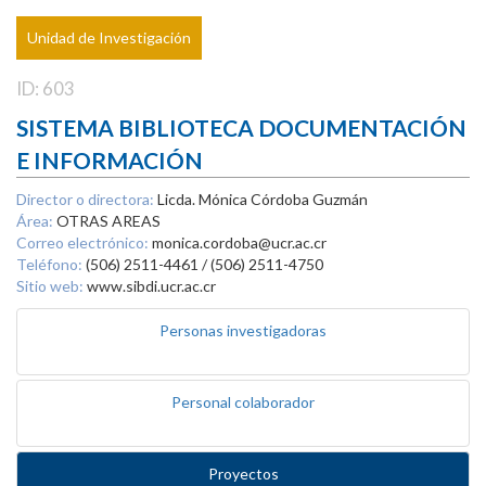
Unidad de Investigación
ID: 603
SISTEMA BIBLIOTECA DOCUMENTACIÓN
E INFORMACIÓN
Director o directora:
Licda. Mónica Córdoba Guzmán
Área:
OTRAS AREAS
Correo electrónico:
monica.cordoba@ucr.ac.cr
Teléfono:
(506) 2511-4461 / (506) 2511-4750
Sitio web:
www.sibdi.ucr.ac.cr
Personas investigadoras
Personal colaborador
Proyectos