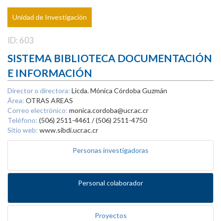
Unidad de Investigación
ID: 603
SISTEMA BIBLIOTECA DOCUMENTACIÓN
E INFORMACIÓN
Director o directora:
Licda. Mónica Córdoba Guzmán
Área:
OTRAS AREAS
Correo electrónico:
monica.cordoba@ucr.ac.cr
Teléfono:
(506) 2511-4461 / (506) 2511-4750
Sitio web:
www.sibdi.ucr.ac.cr
Personas investigadoras
Personal colaborador
Proyectos