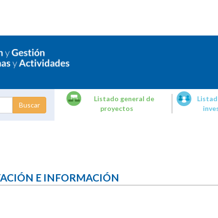
Listado general de
Listad
proyectos
inve
dades de
tigación
TACIÓN E INFORMACIÓN