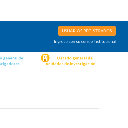
USUARIOS REGISTRADOS
Ingrese con su correo institucional
o general de
Listado general de
stigadores
unidades de investigación