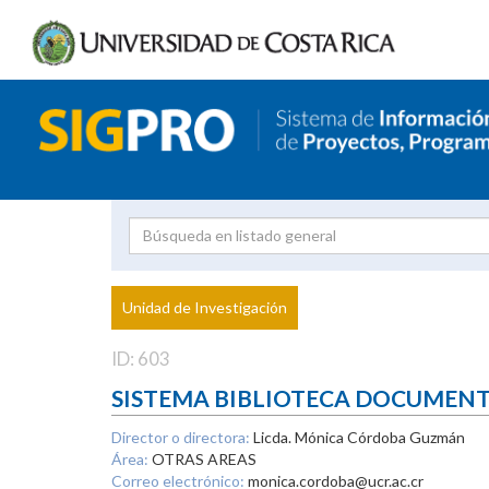
Investigador
Uni
Proyecto
Unidad de Investigación
inves
ID: 603
SISTEMA BIBLIOTECA DOCUMEN
Director o directora:
Licda. Mónica Córdoba Guzmán
Área:
OTRAS AREAS
Correo electrónico:
monica.cordoba@ucr.ac.cr