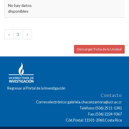
No hay datos
disponibles
«
1
»
Descargar Ficha de la Unidad
Regresar al Portal de la Investigación
Contacto
Correo electrónico: gabriela.chaconzamora@ucr.ac.cr
Teléfono: (506) 2511-1341
Fax: (506) 2224-9367
Cód.Postal: 11501-2060,Costa Rica