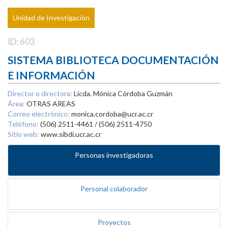
Unidad de Investigación
ID: 603
SISTEMA BIBLIOTECA DOCUMENTACIÓN
E INFORMACIÓN
Director o directora:
Licda. Mónica Córdoba Guzmán
Área:
OTRAS AREAS
Correo electrónico:
monica.cordoba@ucr.ac.cr
Teléfono:
(506) 2511-4461 / (506) 2511-4750
Sitio web:
www.sibdi.ucr.ac.cr
Personas investigadoras
Personal colaborador
Proyectos