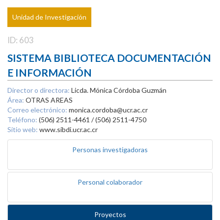
Unidad de Investigación
ID: 603
SISTEMA BIBLIOTECA DOCUMENTACIÓN
E INFORMACIÓN
Director o directora:
Licda. Mónica Córdoba Guzmán
Área:
OTRAS AREAS
Correo electrónico:
monica.cordoba@ucr.ac.cr
Teléfono:
(506) 2511-4461 / (506) 2511-4750
Sitio web:
www.sibdi.ucr.ac.cr
Personas investigadoras
Personal colaborador
Proyectos