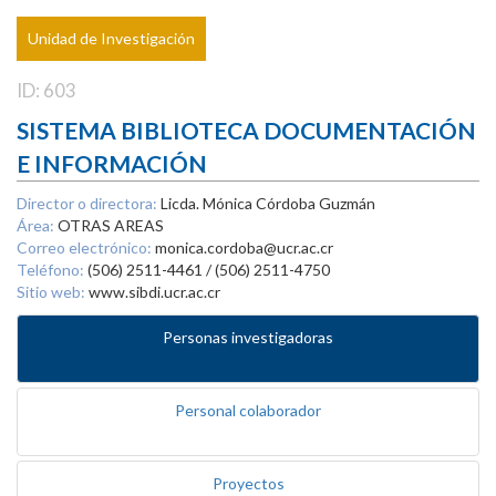
Unidad de Investigación
ID: 603
SISTEMA BIBLIOTECA DOCUMENTACIÓN
E INFORMACIÓN
Director o directora:
Licda. Mónica Córdoba Guzmán
Área:
OTRAS AREAS
Correo electrónico:
monica.cordoba@ucr.ac.cr
Teléfono:
(506) 2511-4461 / (506) 2511-4750
Sitio web:
www.sibdi.ucr.ac.cr
Personas investigadoras
Personal colaborador
Proyectos