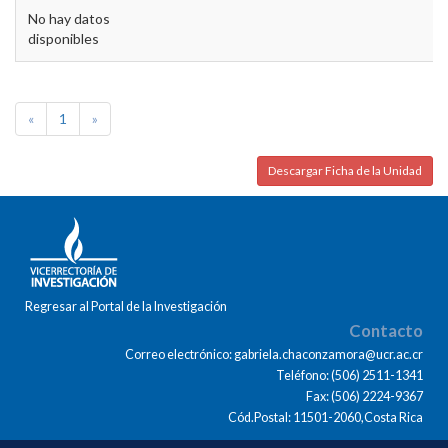
No hay datos
disponibles
«
1
»
Descargar Ficha de la Unidad
Regresar al Portal de la Investigación
Contacto
Correo electrónico: gabriela.chaconzamora@ucr.ac.cr
Teléfono: (506) 2511-1341
Fax: (506) 2224-9367
Cód.Postal: 11501-2060,Costa Rica