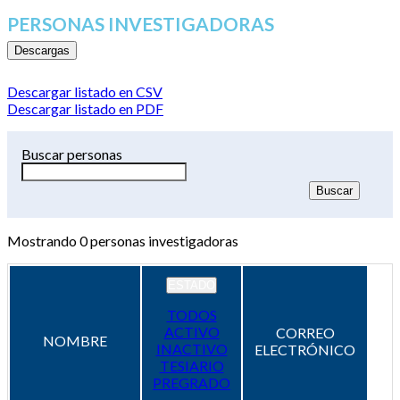
PERSONAS INVESTIGADORAS
Descargas
Descargar listado en CSV
Descargar listado en PDF
Buscar personas
Mostrando
0
personas investigadoras
ESTADO
TODOS
ACTIVO
CORREO
NOMBRE
INACTIVO
ELECTRÓNICO
TESIARIO
PREGRADO