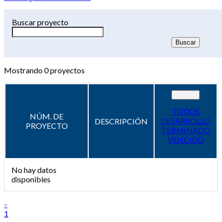
Buscar proyecto
Mostrando
0
proyectos
ESTADO
TODOS
NÚM. DE
DESARROLLO
DESCRIPCIÓN
PROYECTO
TERMINADO
VENCIDO
No hay datos
disponibles
«
1