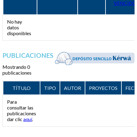
VENCIDO
No hay
datos
disponibles
PUBLICACIONES
Mostrando 0
publicaciones
TÍTULO
TIPO
AUTOR
PROYECTOS
FEC
Para
consultar las
publicaciones
dar clic
aquí
.