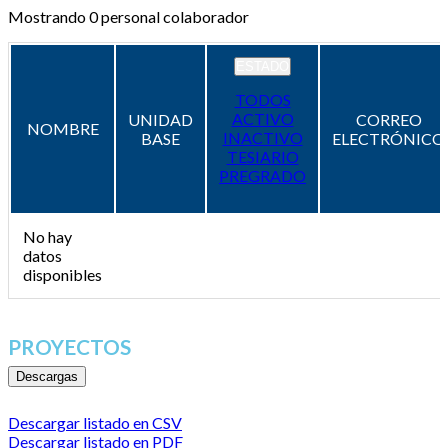
Mostrando
0
personal colaborador
ESTADO
TODOS
ACTIVO
UNIDAD
CORREO
NOMBRE
INACTIVO
BASE
ELECTRÓNICO
TESIARIO
PREGRADO
No hay
datos
disponibles
PROYECTOS
Descargas
Descargar listado en CSV
Descargar listado en PDF