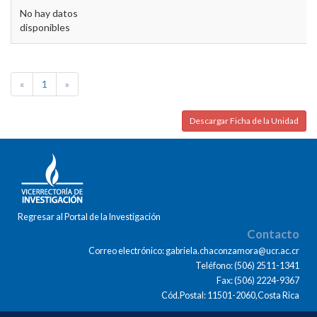
No hay datos
disponibles
«
1
»
Descargar Ficha de la Unidad
Regresar al Portal de la Investigación
Contacto
Correo electrónico: gabriela.chaconzamora@ucr.ac.cr
Teléfono: (506) 2511-1341
Fax: (506) 2224-9367
Cód.Postal: 11501-2060,Costa Rica