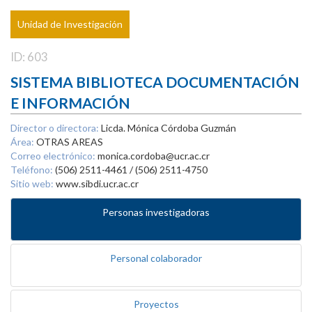
Unidad de Investigación
ID: 603
SISTEMA BIBLIOTECA DOCUMENTACIÓN
E INFORMACIÓN
Director o directora:
Licda. Mónica Córdoba Guzmán
Área:
OTRAS AREAS
Correo electrónico:
monica.cordoba@ucr.ac.cr
Teléfono:
(506) 2511-4461 / (506) 2511-4750
Sitio web:
www.sibdi.ucr.ac.cr
Personas investigadoras
Personal colaborador
Proyectos