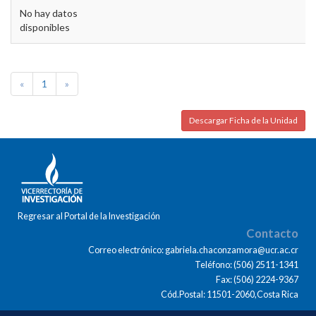
No hay datos
disponibles
«
1
»
Descargar Ficha de la Unidad
Regresar al Portal de la Investigación
Contacto
Correo electrónico: gabriela.chaconzamora@ucr.ac.cr
Teléfono: (506) 2511-1341
Fax: (506) 2224-9367
Cód.Postal: 11501-2060,Costa Rica