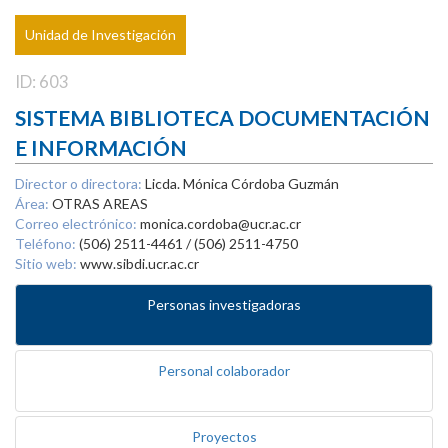
Unidad de Investigación
ID: 603
SISTEMA BIBLIOTECA DOCUMENTACIÓN
E INFORMACIÓN
Director o directora:
Licda. Mónica Córdoba Guzmán
Área:
OTRAS AREAS
Correo electrónico:
monica.cordoba@ucr.ac.cr
Teléfono:
(506) 2511-4461 / (506) 2511-4750
Sitio web:
www.sibdi.ucr.ac.cr
Personas investigadoras
Personal colaborador
Proyectos