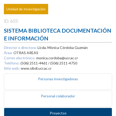
Unidad de Investigación
ID: 603
SISTEMA BIBLIOTECA DOCUMENTACIÓN
E INFORMACIÓN
Director o directora:
Licda. Mónica Córdoba Guzmán
Área:
OTRAS AREAS
Correo electrónico:
monica.cordoba@ucr.ac.cr
Teléfono:
(506) 2511-4461 / (506) 2511-4750
Sitio web:
www.sibdi.ucr.ac.cr
Personas investigadoras
Personal colaborador
Proyectos