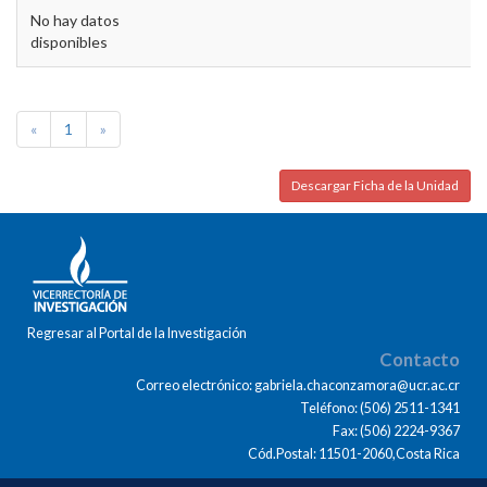
No hay datos
disponibles
«
1
»
Descargar Ficha de la Unidad
Regresar al Portal de la Investigación
Contacto
Correo electrónico: gabriela.chaconzamora@ucr.ac.cr
Teléfono: (506) 2511-1341
Fax: (506) 2224-9367
Cód.Postal: 11501-2060,Costa Rica