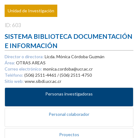
Unidad de Investigación
ID: 603
SISTEMA BIBLIOTECA DOCUMENTACIÓN
E INFORMACIÓN
Director o directora:
Licda. Mónica Córdoba Guzmán
Área:
OTRAS AREAS
Correo electrónico:
monica.cordoba@ucr.ac.cr
Teléfono:
(506) 2511-4461 / (506) 2511-4750
Sitio web:
www.sibdi.ucr.ac.cr
Personas investigadoras
Personal colaborador
Proyectos