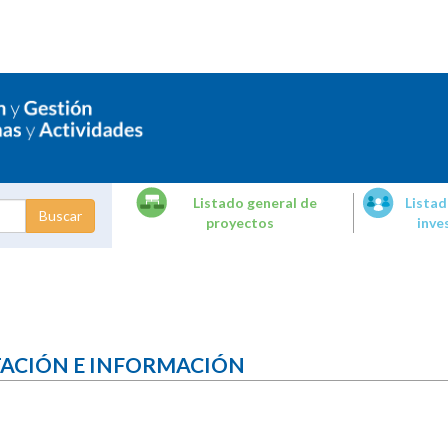
Listado general de
Listad
proyectos
inve
dades de
tigación
TACIÓN E INFORMACIÓN