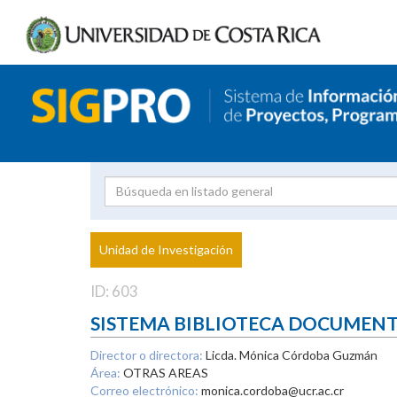
Investigador
Uni
Proyecto
Unidad de Investigación
inves
ID: 603
SISTEMA BIBLIOTECA DOCUMEN
Director o directora:
Licda. Mónica Córdoba Guzmán
Área:
OTRAS AREAS
Correo electrónico:
monica.cordoba@ucr.ac.cr