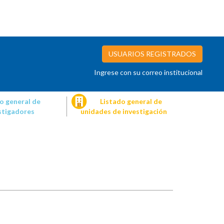
USUARIOS REGISTRADOS
Ingrese con su correo institucional
o general de
Listado general de
stigadores
unidades de investigación