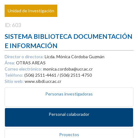
Unidad de Investigación
ID: 603
SISTEMA BIBLIOTECA DOCUMENTACIÓN
E INFORMACIÓN
Director o directora:
Licda. Mónica Córdoba Guzmán
Área:
OTRAS AREAS
Correo electrónico:
monica.cordoba@ucr.ac.cr
Teléfono:
(506) 2511-4461 / (506) 2511-4750
Sitio web:
www.sibdi.ucr.ac.cr
Personas investigadoras
Personal colaborador
Proyectos