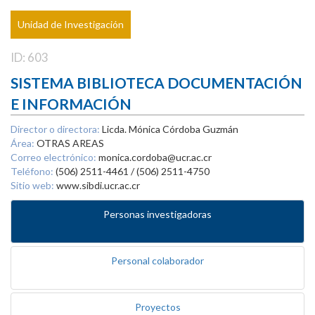
Unidad de Investigación
ID: 603
SISTEMA BIBLIOTECA DOCUMENTACIÓN
E INFORMACIÓN
Director o directora:
Licda. Mónica Córdoba Guzmán
Área:
OTRAS AREAS
Correo electrónico:
monica.cordoba@ucr.ac.cr
Teléfono:
(506) 2511-4461 / (506) 2511-4750
Sitio web:
www.sibdi.ucr.ac.cr
Personas investigadoras
Personal colaborador
Proyectos