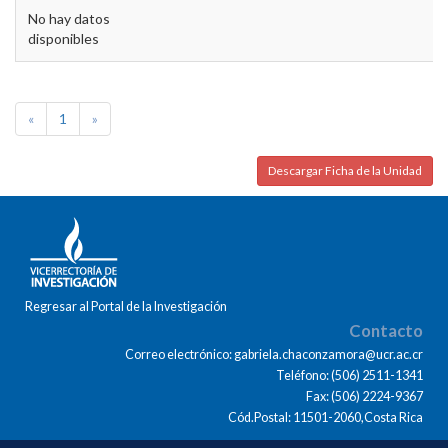
No hay datos
disponibles
«
1
»
Descargar Ficha de la Unidad
Regresar al Portal de la Investigación
Contacto
Correo electrónico: gabriela.chaconzamora@ucr.ac.cr
Teléfono: (506) 2511-1341
Fax: (506) 2224-9367
Cód.Postal: 11501-2060,Costa Rica