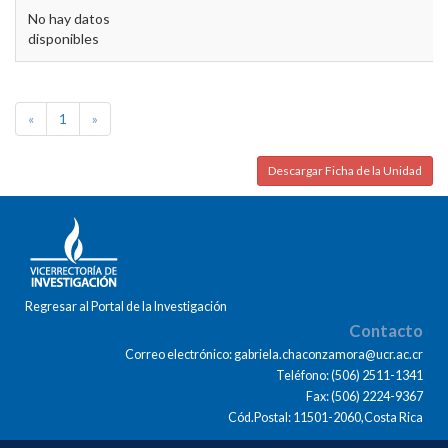
No hay datos
disponibles
«
1
»
Descargar Ficha de la Unidad
Regresar al Portal de la Investigación
Contacto
Correo electrónico: gabriela.chaconzamora@ucr.ac.cr
Teléfono: (506) 2511-1341
Fax: (506) 2224-9367
Cód.Postal: 11501-2060,Costa Rica