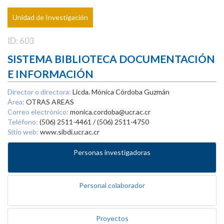
Unidad de Investigación
ID: 603
SISTEMA BIBLIOTECA DOCUMENTACIÓN
E INFORMACIÓN
Director o directora:
Licda. Mónica Córdoba Guzmán
Área:
OTRAS AREAS
Correo electrónico:
monica.cordoba@ucr.ac.cr
Teléfono:
(506) 2511-4461 / (506) 2511-4750
Sitio web:
www.sibdi.ucr.ac.cr
Personas investigadoras
Personal colaborador
Proyectos